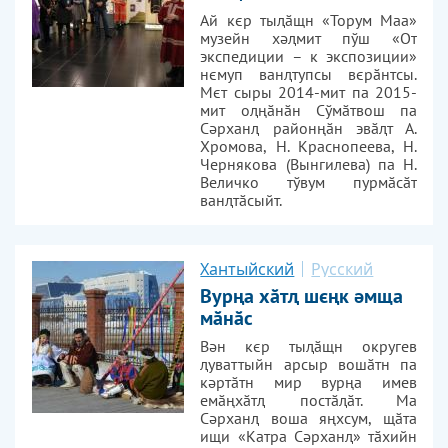
Ай кєр тыԯӑщн «Торум Маа»
музейн хәԯмит пўш «От
экспедиции – к экспозиции»
нємуп ванԯтупсы вєрӑнтсы.
Мєт сыры 2014-мит па 2015-
мит оԯңӑнӑн Сўмӑтвош па
Сәрханԯ районңӑн эвӑԯт А.
Хромова, Н. Краснопеева, Н.
Чернякова (Вынгилева) па Н.
Величко тўвум пурмӑсӑт
ванԯтӑсыйт.
Хантыйский
Русский
Вурңа хӑтԯ шєңк әмща
мӑнӑс
Вән кєр тыԯӑщн округев
ԯуваттыйн арсыр вошӑтн па
кәртӑтн мир вурңа имев
емӑңхӑтԯ постӑԯӑт. Ма
Сәрханԯ воша яңхсум, щӑта
ищи «Катра Сәрханԯ» тӑхийн