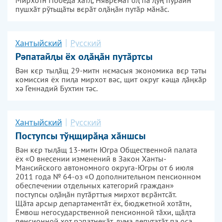
Мирхотн Победа хӑтԯ, Няврємӑт оԯ па ԯўң пурайн
пушхӑт рўтьщӑты вєрӑт оԯӑңӑн путӑр мӑнӑс.
Хантыйский
Русский
Рәпатайԯы ёх оԯӑңӑн путӑртсы
Вән кєр тыԯӑщ 29-митн нємасыя экономика вєр тәты
комиссия ёх пиԯа мирхот вәс, щит округ кәща ԯӑңкӑр
хә Геннадий Бухтин тәс.
Хантыйский
Русский
Поступсы тўңщирӑңа хӑншсы
Вән кєр тыԯӑщ 13-митн Югра Общественной палата
ёх «О внесении изменений в Закон Ханты-
Мансийского автономного округа-Югры от 6 июля
2011 года № 64-оз «О дополнительном пенсионном
обеспечении отдельных категорий граждан»
поступсы оԯӑңӑн путӑрттыя мирхот вєрӑнтсӑт.
Щӑта арсыр департаментӑт ёх, бюджетной хотӑтн,
Ёмвош негосударственной пенсионной тӑхи, щӑԯта
пенсионной хот рәпатнекӑт, дума депутатӑт па оса