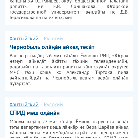
хӑншты хә Г.С. Райшев, округ общественной палатайн
рәпитты нє Е.В. Лоншакова, Югорской
государственной университетн вәнԯтӑты нє Д.В.
Герасимова па па ёх вохсыйт.
Хантыйский
Русский
Чернобыль оӑңӑн айке тәсӑт
Вән кєр тыӑщ 26-мит хӑтӑн Ёмвошн РИЦ «Югра»
нємуп айкеӑт ӑкӑтты тӑхийн телевиденияйн,
радивайн па газетаитн рәпитты хӑннєхуятӑт округев
МЧС тӑхи кәща хә Александр Тиртока пиа
вәйтантыйсӑт па Чернобыль вевтам вєрӑт оӑңӑн
путӑртсӑт.
Хантыйский
Русский
СПИД мәш оӑңӑн
Мӑнум тыӑщ 27-мит хӑтӑн Ёмвош округ оса вєрӑт
тәты департамент кәща ӑңкӑр нє Вера Царёва айке
хӑншты ёх па мир ямӑтӑты вєрӑт тәты департамент