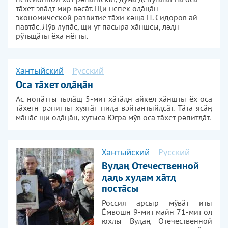
тӑхет эвӑԯт мир вәсӑт. Щи нєпек оԯӑңӑн
экономической развитие тӑхи кәща П. Сидоров ай
павтӑс. Ԯўв лупӑс, щи ут пасыра хӑншсы, ԯәԯн
рўтьщӑты ёха нётты.
Хантыйский
Русский
Оса тӑхет оӑңӑн
Ас нопӑтты тыӑщ 5-мит хӑтӑн айке хӑншты ёх оса
тӑхетн рәпитты хуятӑт пиа вәйтантыйсӑт. Тӑта ясӑң
мӑнӑс щи оӑңӑн, хутыса Югра мўв оса тӑхет рәпитӑт.
Хантыйский
Русский
Вуԯаң Отечественной
ԯаԯь хуԯам хӑтԯ
постӑсы
Россия арсыр мўвӑт иты
Ёмвошн 9-мит майн 71-мит оԯ
юхԯы Вуԯаң Отечественной