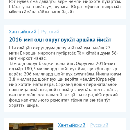
Рәт мўвев яма ԯавӑԯты вєр» нємпи мирхотн путӑртсы.
Щӑта уша павӑтсум, хутыса Югра мўвевн няврємӑт
мўвев сӑмӑңа тӑйты вәнԯтӑԯыйт.
Хантыйский
Русский
2016-мит оԯн округ вухӑт аршӑка йисӑт
Щи оԯӑңӑн округ дума депутатӑт мӑнум тыԯӑщ 27-
митн Ёмвошн мирхотн путӑртсӑт. Тӑм хӑтԯӑн дума 56-
мит мирхот мӑнӑс.
Тӑм оԯн округ бюджет вәна йис. Округева 2016-мит
оԯ мӑр 180,3 миллиард шойт вух йиԯ, щи кўтн арсыр
вєрӑта 206 миллиард шойт вух сухуптӑԯы. Йиԯпа ювум
3,8 миллиард шойт вух щи вєрӑта мӑнԯӑт: Югра мўв
мир хотӑтн мӑты вєра, Сәрханԯ вошн перинатальной
пәԯьница омӑстыя, войт єнмӑԯты хуятӑта нётты пӑты,
вәнт юх эвӑԯт хот павартӑт ԯэщӑтты вєра, «Югорский
фонд капитального ремонта» тӑхия па вәнтӑн тўт
хәрӑтты щира.
Хантыйский
Русский