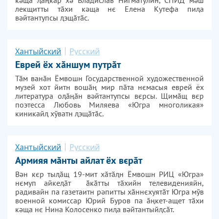
кәща ӑңкӑр хә Владислав Нигматулин, СПИД мәш
лекщитты тӑхи кәща нє Елена Кутефа пиа
вәйтантупсы эщӑтӑс.
Хантыйский
Русский
Еврей ёх хӑншум путрӑт
Тӑм ванӑн Ёмвошн Государственной художественной
музей хот йитн вошӑң мир пӑта нємасыя еврей ёх
литература оӑңӑн вәйтантупсы вєрсы. Щимӑщ вєр
поэтесса Любовь Миляева «Югра многоликая»
киникай хўватн эщӑтӑс.
Хантыйский
Русский
Армияя мӑнты айлат ёх вєрӑт
Вән кєр тыӑщ 19-мит хӑтӑн Ёмвошн РИЦ «Югра»
нємуп айкеӑт ӑкӑтты тӑхийн телевиденияйн,
радивайн па газетаитн рәпитты хӑннєхуятӑт Югра мўв
военной комиссар Юрий Буров па ӑңкет-ащет тӑхи
кәща нє Нина Колосенко пиа вәйтантыйсӑт.