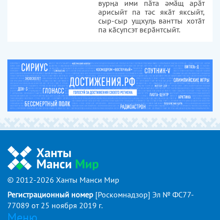
вурңа ими пӑта әмӑщ арӑт
арисыйт па тәс якӑт яксыйт,
сыр-сыр ущхуԯь вантты хотӑт
па кӑсупсэт вєрӑнтсыйт.
© 2012-2026 Ханты Манси Мир
Регистрационный номер
[Роскомнадзор] Эл № ФС77-
77089 от 25 ноября 2019 г.
Меню