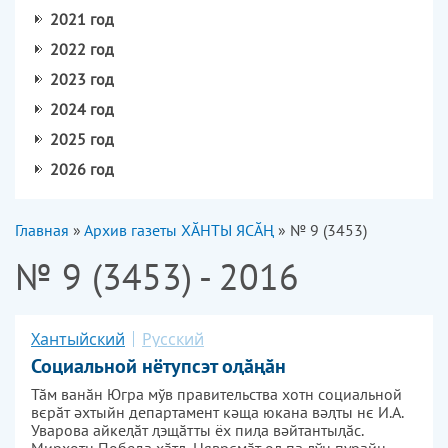
2021 год
2022 год
2023 год
2024 год
2025 год
2026 год
Вы здесь
Главная
»
Архив газеты ХӐНТЫ ЯСӐҢ
» № 9 (3453)
№ 9 (3453) - 2016
Хантыйский
Русский
Социальной нётупсэт оԯӑңӑн
Тӑм ванӑн Югра мўв правительства хотн социальной
вєрӑт әхтыйн департамент кәща юкана вәԯты нє И.А.
Уварова айкеԯӑт ԯэщӑтты ёх пиԯа вәйтантыԯӑс.