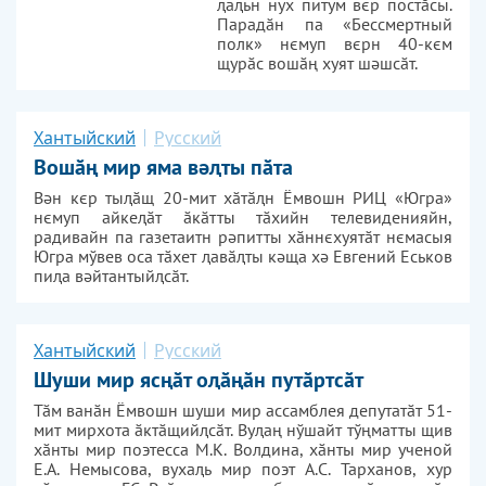
ԯаԯьн нух питум вєр постӑсы.
Парадӑн па «Бессмертный
полк» нємуп вєрн 40-кєм
щурӑс вошӑң хуят шәшсӑт.
Хантыйский
Русский
Вошӑң мир яма вәты пӑта
Вән кєр тыӑщ 20-мит хӑтӑн Ёмвошн РИЦ «Югра»
нємуп айкеӑт ӑкӑтты тӑхийн телевиденияйн,
радивайн па газетаитн рәпитты хӑннєхуятӑт нємасыя
Югра мўвев оса тӑхет авӑты кәща хә Евгений Еськов
пиа вәйтантыйсӑт.
Хантыйский
Русский
Шуши мир ясңӑт оԯӑңӑн путӑртсӑт
Тӑм ванӑн Ёмвошн шуши мир ассамблея депутатӑт 51-
мит мирхота ӑктӑщийԯсӑт. Вуԯаң нўшайт тўңматты щив
хӑнты мир поэтесса М.К. Волдина, хӑнты мир ученой
Е.А. Немысова, вухаԯь мир поэт А.С. Тарханов, хур