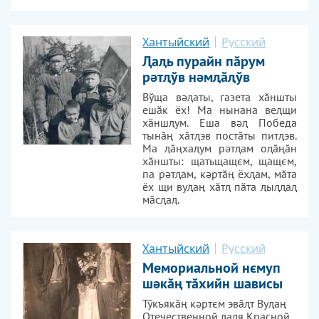
Хантыйский
Русский
Ԯаԯь пурайн пӑрум
рәтԯўв нәмԯӑԯўв
Вўща вәԯаты, газета хӑншты
ешӑк ёх! Ма нынана веԯщи
хӑншԯум. Еша вәԯ Победа
тынӑң хӑтԯэв постӑты питԯэв.
Ма ԯӑңхаԯум рәтԯам оԯӑңӑн
хӑншты: щатьщащєм, щащєм,
па рәтԯам, кәртӑң ёхԯам, мӑта
ёх щи вуԯаң хӑтԯ пӑта ԯыԯԯаԯ
мӑсԯаԯ.
Хантыйский
Русский
Мемориальной нємуп
шәкӑң тӑхийн шависы
Тўкъякӑң кәртєм эвӑԯт Вуԯаң
Отечественной ԯаԯя Красной