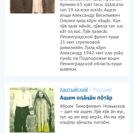
Армияя 63 хуят тәсы. Щӑԯсаты
тәп 19 хә юхи юхтӑс. Ащєм
апщи Александр Васильевич
Ользин ԯаԯь хӑрн хӑщӑс. Хән
ԯўв ԯаԯя мӑнӑс, ԯўвеԯа тәп хәс
кӑт оԯ вәс. Ԯўв ԯаԯясӑс
Ленинградской фронт хущи
21-мит стрелковой
дивизияйн. Ԯаԯь хӑрн
Александр 1942-мит оԯн ухӑԯ
пунӑс па Подпорожье вошн
Ленинградской область хущи
шависы.
Хантыйский
Русский
Ащем оԯӑңӑн птӑр
Абрам Тимофеевич Новьюхов
– щит ма ащем. Ӆўв хўв ӑн вус,
туп ар ям вер верӑс. Ин ма ԯўв
оԯңӑԯн хӑншты питԯм.