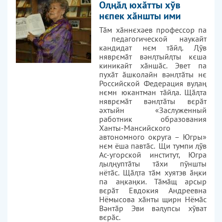
Оңӑ юхӑтты хўв
нєпек хӑншты ими
Тӑм хӑннєхәев профессор па
педагогической наукайт
кандидат нєм тӑй. ўв
няврємӑт вәнтыйты кєша
киникайт хӑншӑс. Эвет па
пухӑт ӑшколайн вәнтӑты нє
Российской Федерация вуаң
нємн юкантман тӑйа. Щӑта
няврємӑт вәнтӑты вєрӑт
әхтыйн «Заслуженный
работник образования
Ханты-Мансийского
автономного округа – Югры»
нєм ёша павтӑс. Щи тумпи ўв
Ас-угорской институт, Югра
ыңуптӑты тӑхи пўншты
нётӑс. Щӑта тӑм хуятэв ӑңки
па аңкаңки. Тӑмӑщ арсыр
вєрӑт Евдокия Андреевна
Нёмысова хӑнты щирн Нёмӑс
Вәнтӑр Эви вәупсы хўват
вєрӑс.