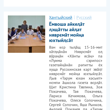
Хантыйский
Русский
Ёмвоша айкеԯӑт
ԯэщӑтты айԯат
няврємӑт мойңа
юхтыйԯсӑт
Вән кєр тыԯӑщ 15-16-мит
хӑтԯңӑнӑн Няврємӑт оԯ
вўраңӑн «Хӑнты ясӑң» па
«Луима сэрипос»
газетайңӑнӑн рәпитты ёх
хуща Русскинская кәрт эвӑԯт
няврємӑт мойңа юхтыйԯсӑт.
Ԯыв «Тәрум юхан хәсыет»
нємпи ӑшкола газета вєрԯӑт.
Щит Кристина Тэвлина, Зоя
Покачева, Тая Покачева,
Лариса Кечимова, Ольга
Покачева, Олеся Сопочина,
Сергей Сопочин, Яша Рынков,
Андрей Покачев па «Тәрум