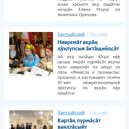
юхан хәсыет» вєр ԯэщӑтты
нєңңӑн Елена Морус па
Анжелика Орехова.
Хантыйский
Русский
Няврємӑт вєрӑң
ԯўңтупсыя ӑктӑщийԯсӑт
Ай кєр тыԯӑщн Югра мўв
арсыр мирӑт пурмӑсӑт вєрты
хотн няврємӑт па айԯат ёх
пӑты «Ремёсла и промыслы:
прошлое и настоящее» нємпи
XI-мит межрегиональной
ԯўңтупсы па вєрӑң хӑр
ԯэщӑтсы.
Хантыйский
Русский
Кәртӑң пурмӑсӑт
ванԯтӑсыйт