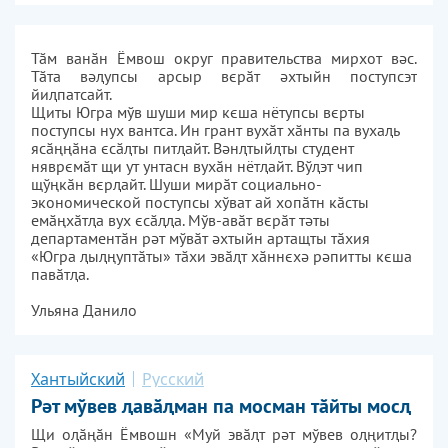
Тӑм ванӑн Ёмвош округ правительства мирхот вәс.
Тӑта вәупсы арсыр вєрӑт әхтыйн поступсэт
йипатсайт.
Щиты Югра мўв шуши мир кєша нётупсы вєрты
поступсы нух вантса. Ин грант вухӑт хӑнты па вухаь
ясӑңңӑна єсӑты питайт. Вәнтыйты студент
няврємӑт щи ут унтасн вухӑн нётайт. Вўэт чип
щўңкӑн вєрайт. Шуши мирӑт социально-
экономической поступсы хўват ай хопӑтн кӑсты
емӑңхӑта вух єсӑа. Мўв-авӑт вєрӑт тәты
департаментӑн рәт мўвӑт әхтыйн артащты тӑхия
«Югра ыңуптӑты» тӑхи эвӑт хӑннєхә рәпитты кєша
павӑтԯа.
Ульяна Данило
Хантыйский
Русский
Рәт мўвев ԯавӑԯман па мосман тӑйты мосԯ
Щи оԯӑңӑн Ёмвошн «Муй эвӑԯт рәт мўвев оԯңитԯы?