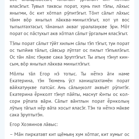
яласгыт. Тувыл таквсы порат, хунь пил тлы, лāхыс
яныгми, с кит хтпал рӯпитгыт. Тнт сāлыт лāхыс
тāим вр янытыл лāкква-миныглгыт, хот ул вос
тыпылтах­тасыт, тāнаныл акваг уральтаӈкве ри. Мт
порат ос пāстухыт акв хтпал сāлыт ӯргалым яласгыт.
Тлы порат сāлыт тӯйт хилым сāлы тп тгыт, туи порат
ос тып­йив тāлыт, сāвсыр лӯптат ос пилыт тпъялгыт.
Ос тāн лāхс тӈкве сака руптгыт. Ты атыӈ тнут кин­
сым, вр янытыл лāкква миныглгыт.
Млты тāл Егор н тотыс. Ты нтнэ āги наме
Екатерина, тн Тюмень ӯст ханищтахтамн порат
вāйха­туӈкве патсг. Ань сāлыӈколт аквъёт рӯпитг.
Екатерина рнколт тнут пāйты, маснут нты ос кол­
сори рӯпата вāри. Сāлыт вāнт­лын порат рнколыӈ
лӯтыӈ тāгыл нр вāта хосыт яласг. Тн та нтнэ мāкве
сака руптытн.
Егор Хозяинов лāвыс:
– Мāн пиркатавт кит щмьяӈ хум хтпаг, кит хумыг ос