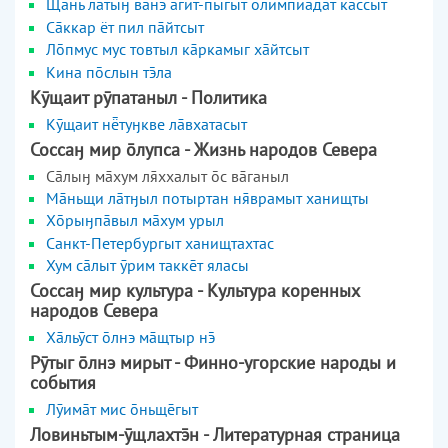
Щнь лтыӈ внэ гит-пыгыт олимпиадат кассыт
Сккар ёт пил пйтсыт
Лпмус мус товтыл кркамыг хйтсыт
Кина пслын тла
Кӯщаит рӯпатаныл - Политика
Кӯщаит нтуӈкве лāвхатасыт
Соссаӈ мир лупса - Жизнь народов Севера
Сāлыӈ мāхум лххалыт с вāганыл
Мньщи лтӈыл потыртан нврамыт ханищты
Хрыӈпвыл мхум урыл
Санкт-Петербургыт ханищтахтас
Хум сāлыт ӯрим таккт яласы
Соссаӈ мир культура - Культура коренных
народов Севера
Хльӯст лнэ мщтыр н
Рӯтыг лнэ мирыт - Финно-угорские народы и
события
Лӯимт мис ньщгыт
Ловиньтым-ӯщлахтн - Литературная страница