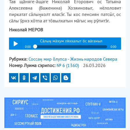
Тав щāняге-āщаге Николай Егорович ос Татьяна
Алексеевна (Важенина) Хозяиновыг, нёлоло­вит
пиркатат сāлыӈколт яласг. Ты кос пенсиян патсг, ос
сāлы ӯрнэ хтпа ат твылхатын мāгыс иӈ рӯпитг.
Николай МЕРОВ
Сāлыӈ мāхум лххалыт с вāганыл
0:00
0:00
Сāлыӈ мāхум лххалыт с вāганыл
Рубрика:
Соссаӈ мир лупса - Жизнь народов Севера
Play /
Номер Луима сэрипос:
№ 6 (1360)
26.03.2026
pause