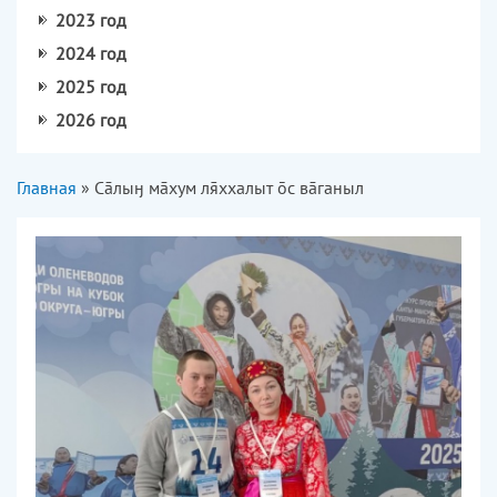
2023 год
2024 год
2025 год
2026 год
Вы здесь
Главная
» Сāлыӈ мāхум лххалыт с вāганыл