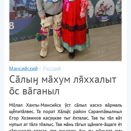
Мансийский
Русский
Сāлыӈ мāхум лххалыт
с вāганыл
Млал Ханты-Мансийск ӯст сāлыл каснэ вāрмаль
щпитāлвес. Та порат Хāльӯс район Саранпāвылныл
Егор Хозяинов касуӈкве тыг ёхталас. Тав ты тāл вāт
нупыл ат тāлэ твлыс. Тав мāнь тāгыл щāняге-āщаге ёт
сāлыӈколт яласас, тот яныгмас. Ань ты мāньлат хум