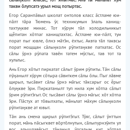
такви лупсатэ урыл мощ потыртас.
Егор Саранпāвыл школат онто­лов класс āстламе юи-
пāлт тāра Тюмень ӯс техникумын лаль ха­нищ­
тахтуӈкве минас. Тот хӯрум тāл холодильникыт
щпитан хтпаг ханищтахтас. Āстламе юи-пāлт, туи
порат пыг ювле, лнэ мāтн, ёхтыс. Аквта тāл таквсы
порат мощщан сāлыӈколн рӯпи­таӈкве патхатас. Ос
сāлы ӯрнэ рӯпата тавн татем мӯстыс, тав тот та
хультыс.
Ань Егор хтыт пиркатат сāлыт ӯрим рӯпиты. Тāн сāлы
пӯӈанылт хӯрум стыра сāвиткем сāлы лы. Пыг лāвме
щирыл, тысāвит сāлы ӯрнэ мāгыс тāксарыг ос рыг
луӈкве ри. Пиркатанылт туп нила хум хтпа сāлыт
ӯрим рӯпи­тгыт. Ос тысāвит сāлы ӯрнэ мāгыс хт хтпа
ри. Пāстух ат твылхаты, мāньлат мāхум слыӈколн
рӯпи­таӈкве ат ювыт.
Тāн ань смена щирыл рӯпит­гыт. Тӯяг, сāлыт ӯнттын
порат, мāнь пāсыгквет вртлнутын, сāлыпурнэӯитн ул
вос алыщлав­сыт, тāнаныл ӯргалым кит хтпал