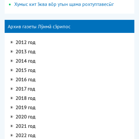
Хумыс кит ква вр утын щама рохтуптавесг
Архив газеты Лӯим срипос
2012 год
2013 год
2014 год
2015 год
2016 год
2017 год
2018 год
2019 год
2020 год
2021 год
2022 год