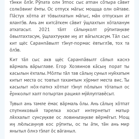
тнки лг. Рӯпата олн тпос сыс атпан стыра сāвит
солквииг мты. Ос отпуск мāгыс мощща олн ойтаве.
Пāстух хтпа ат твылхатын мāгыс, мāн отпускын ат
ялантв. Ань ам кит­сāт­кем сāвит ӯщлахтын хтала­нум
ат­хатасыт. 2021 тāлт сāлыӈ­колт рӯ­питаӈкве
вылтахтасум, ӯщлахтуӈкве иӈ ат вāгылсасум. Тāл сыс
кит щёс Саранпāвылт тнут-пормас ёвтыглв, тох та
лв.
Кит тāл сыс акв щёс Саранпā­вылт сāлыл каснэ
вāрмаль вā­рыг­лаве. Егор Хозяинов кāсыӈ порат ты
касылын ёхталы. Млты тāл тав сāлыӈ суныл нуйхатым
китыт места ос товтыл тахамтым хӯрмит места вис. Ты
касылыт нх-патнэ хтпат тнут пльтын ттапыл ос
рнколыт халт потыртан рациял мӯйлуптавсыт.
Тувыл ань тамле ёмас вāрмаль лы. Ань сāлыӈ хтпат
спутнико­вый тарелка хосыт интернетыт матыр
лххалыт сунсуӈкве ос ловиньтаӈкве врмгыт. Мощ
иӈ лльсаӈнув кос рӯпиты, ос ты āти, тāн ань мир
янытыл лнэ тлат с вāганыл.